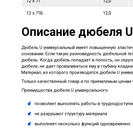
12 х 71
12,0
12 х 71Б
12,0
Описание дюбеля U
Дюбель U универсальный имеет повышенную эластично
основании. Если такую разновидность дюбельной тех
дюбель. Когда дюбель попадает в полость, он скруч
дюбеле, не дает проваливаться ему в глубину кладки
Материал, из которого производятся дюбели U униве
Только качественный товар и по приемлемым ценам:
Преимущества дюбеля U универсального:
позволяет выполнять работы в труднодоступн
не разрушают структуру материала
выполняет несколько функций одновременно