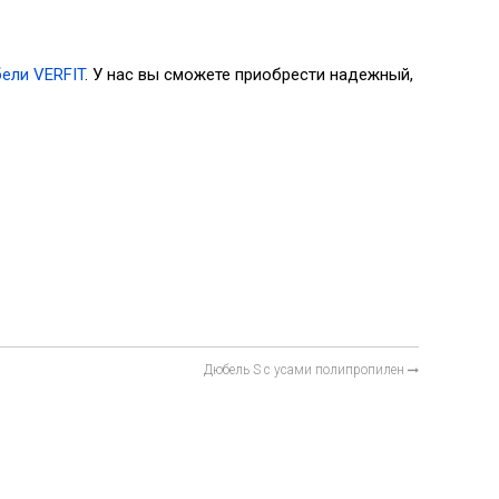
ели VERFIT
. У нас вы сможете приобрести надежный,
Дюбель S с усами полипропилен