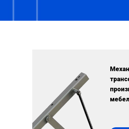
Меха
транс
произ
мебе