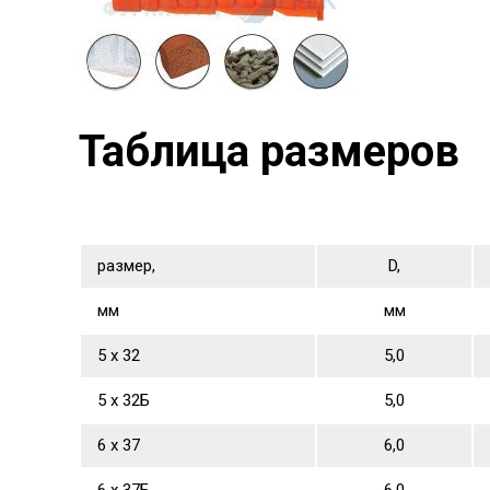
Таблица размеров
размер,
D,
мм
мм
5 х 32
5,0
5 х 32Б
5,0
6 х 37
6,0