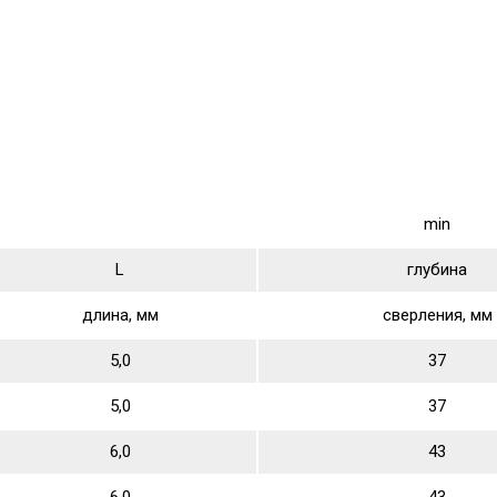
min
L
глубина
длина, мм
сверления, мм
5,0
37
5,0
37
6,0
43