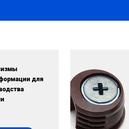
низмы
формации для
водства
ли