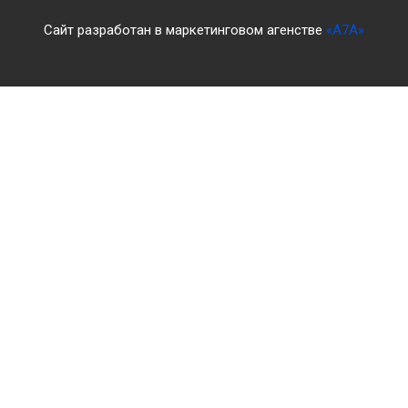
Сайт разработан в маркетинговом агенстве
«A7A»