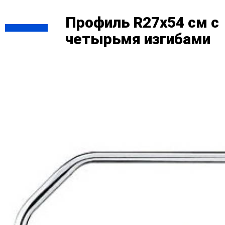
Профиль R27х54 см с
четырьмя изгибами