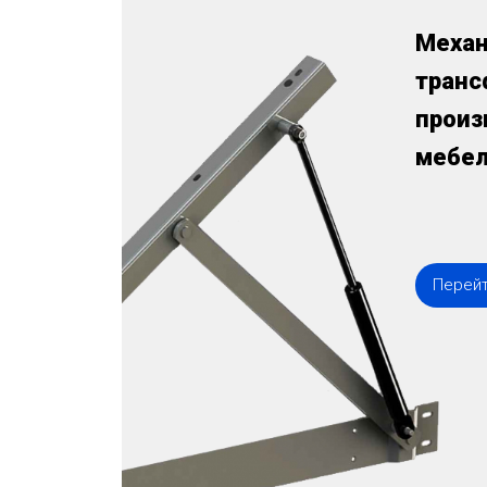
Меха
транс
произ
мебе
Перейт