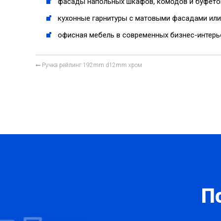
фасады напольных шкафов, комодов и буфетов 
кухонные гарнитуры с матовыми фасадами или
офисная мебель в современных бизнес-интерье
Ручка рейлинг 192mm d12mm хром
П