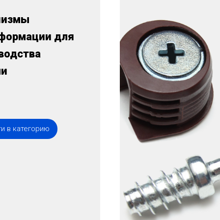
низмы
формации для
водства
ли
и в категорию