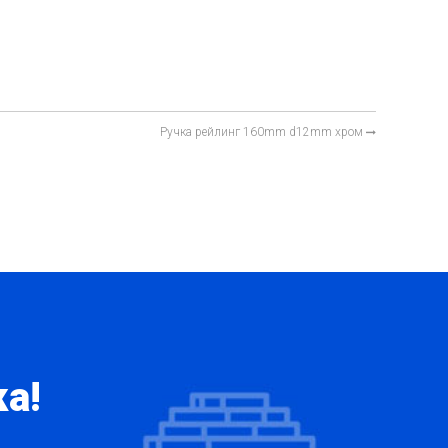
Ручка рейлинг 160mm d12mm хром
а!