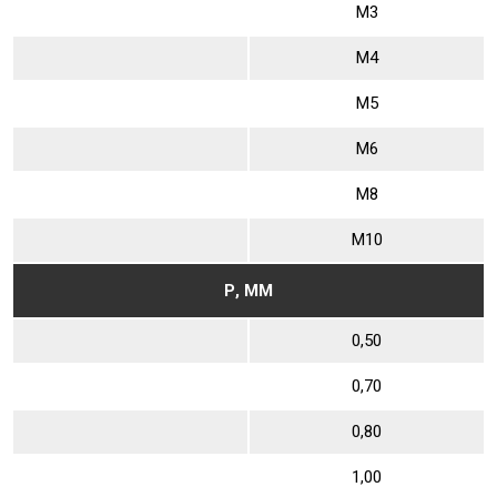
М3
М4
М5
М6
М8
М10
Р, ММ
0,50
0,70
0,80
1,00