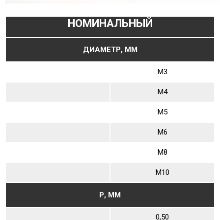
НОМИНАЛЬНЫЙ
ДИАМЕТР, ММ
М3
М4
М5
М6
М8
М10
Р, ММ
0,50