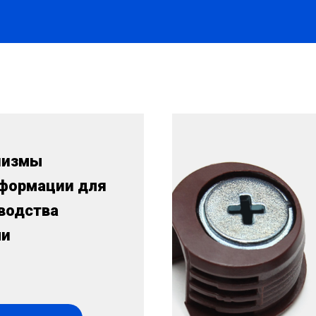
низмы
формации для
водства
ли