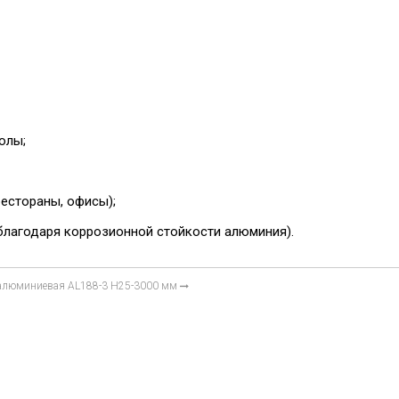
олы;
естораны, офисы);
(благодаря коррозионной стойкости алюминия).
 алюминиевая AL188-3 H25-3000 мм