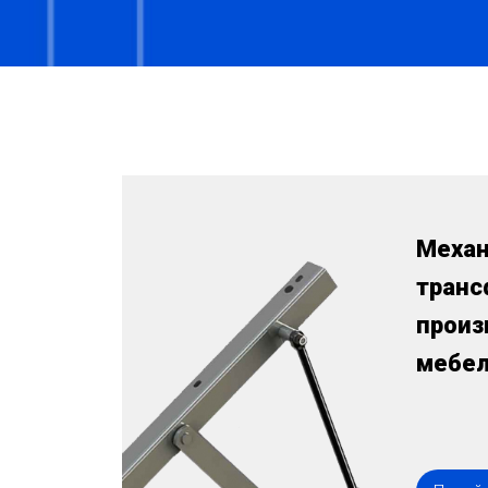
Меха
транс
произ
мебе