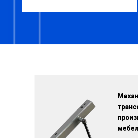
Меха
транс
произ
мебе