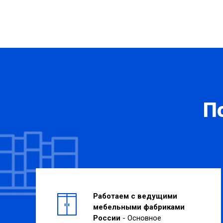
П
Работаем с ведущими
мебельными фабриками
России
- Основное