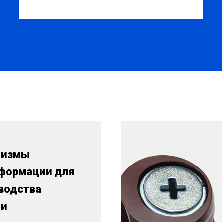
низмы
формации для
водства
ли