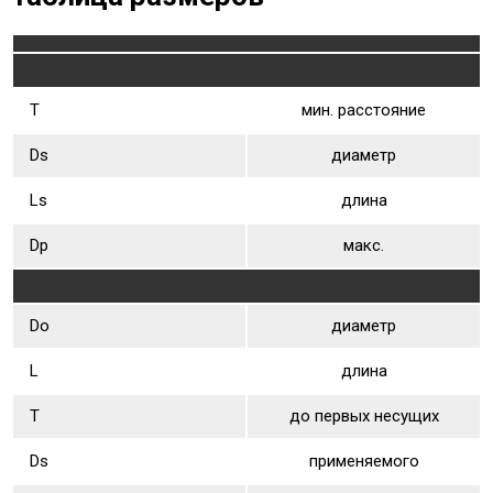
Т
мин. расстояние
Ds
диаметр
Ls
длина
Dр
макс.
Dо
диаметр
L
длина
Т
до первых несущих
Ds
применяемого