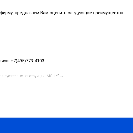
у фирму, предлагаем Вам оценить следующие преимущества:
язи: +7(495)773-4103
ля пустотелых конструкций "MOLLY"