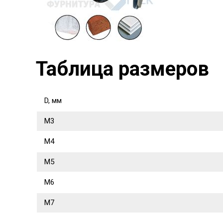
Таблица размеров
D, мм
М3
М4
М5
М6
М7