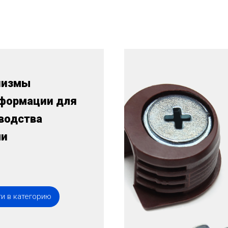
низмы
формации для
водства
ли
и в категорию