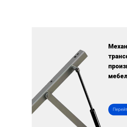
Меха
транс
произ
мебе
Перейт